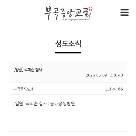
성도소식
[입원] 곽희순 집사
2026-05-09 13:30:43
부곡중앙교회
조회수
86
[입원] 곽희순 집사 : 동래봉생병원