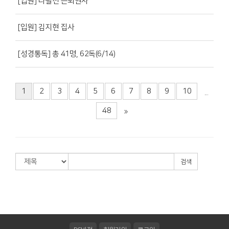
[입원] 나필선 은퇴권사
[입원] 김지현 집사
[성경통독] 총 41명, 62독(6/14)
1
2
3
4
5
6
7
8
9
10
...
48
검색