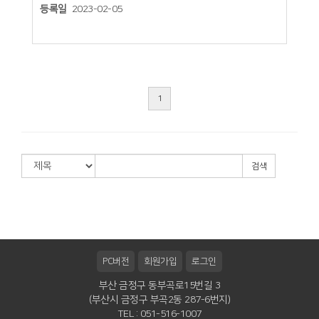
등록일
2023-02-05
1
검색
PC버전
회원가입
로그인
부산 금정구 동부곡로15번길 3
(부산시 금정구 부곡2동 287-6번지)
TEL : 051-516-1007