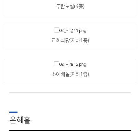
두란노실(4층)
교회식당(지하1층)
소예배실(지하1층)
은혜홀