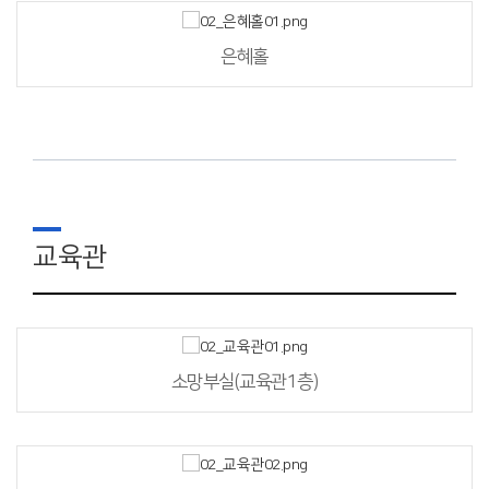
은혜홀
교육관
소망부실(교육관1층)