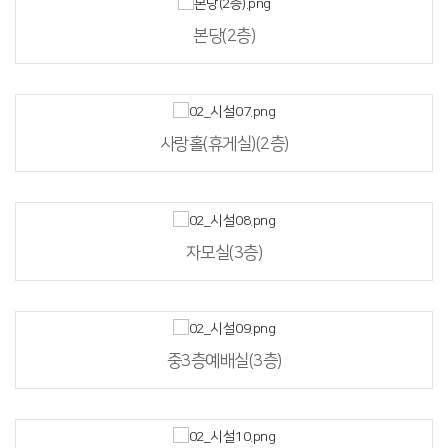
본당(2층)
사랑홀(휴게실)(2층)
자모실(3층)
중3층예배실(3층)