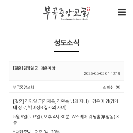
성도소식
[결혼] 김영일 군 - 강은미 양
2026-05-03 01:43:19
부곡중앙교회
조회수
80
[결혼] 김영일 군(김제옥, 김완숙 님의 자녀) - 강은미 양(강기
태 장로, 박미정B 집사의 자녀)
5월 9일(토요일), 오후 4시 30분, W스퀘어 웨딩홀(부암동) 3
층
*교회출발 : 오후 3시 30분