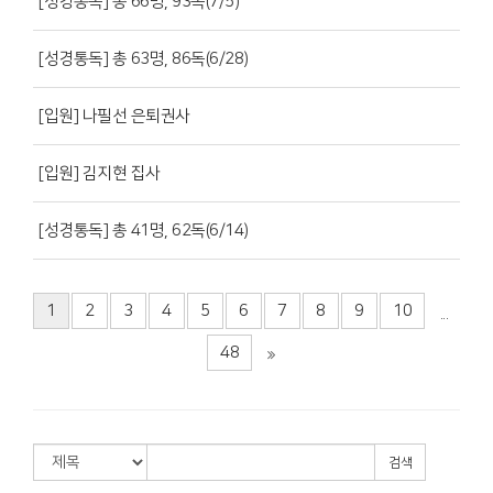
[성경통독] 총 66명, 93독(7/5)
[성경통독] 총 63명, 86독(6/28)
[입원] 나필선 은퇴권사
[입원] 김지현 집사
[성경통독] 총 41명, 62독(6/14)
1
2
3
4
5
6
7
8
9
10
...
48
검색