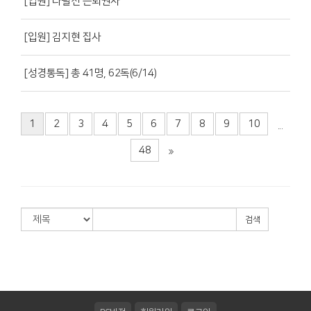
[입원] 나필선 은퇴권사
[입원] 김지현 집사
[성경통독] 총 41명, 62독(6/14)
1
2
3
4
5
6
7
8
9
10
...
48
검색