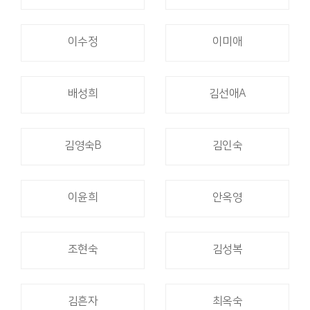
이수정
이미애
배성희
김선애A
김영숙B
김인숙
이윤희
안옥영
조현숙
김성복
김흔자
최옥숙