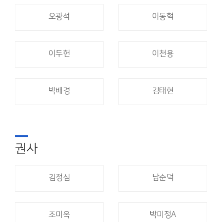
오광석
이동혁
이두헌
이천용
박배경
김태현
권사
김정심
남순덕
조미옥
박미정A