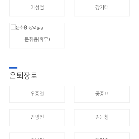
이성철
강기태
문취용(휴무)
은퇴장로
우종열
공종표
안병천
김문창