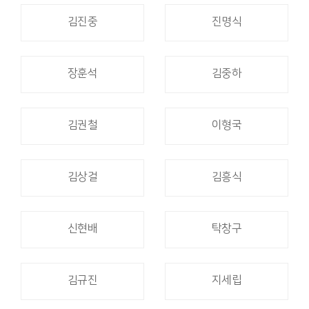
김진중
진명식
장훈석
김중하
김권철
이형국
김상걸
김흥식
신현배
탁창구
김규진
지세립