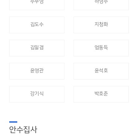
주부영
하영주
김도수
지청화
김일겸
엄동득
윤영관
윤석호
강기식
박호준
안수집사