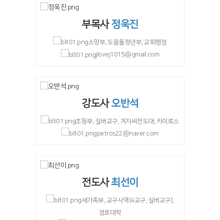
부목사
정욱진
소망부, 도움돌청년부, 교회행정
jlovej1015@gmail.com
강도사
오반석
초등부, 실버교구, 겨자씨전도대, 카이로스
petros22@naver.com
전도사
최선이
새가족부, 교구사역(4교구, 실버교구),
경로대학