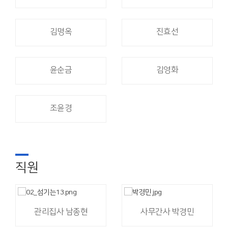
김명옥
진효선
윤순금
김영화
조윤경
직원
관리집사 남종현
사무간사 박경민