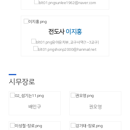
sunlee1962@naver.com
전도사
이지홍
유아유치부, 교구사역(1~3교구)
shonp2000@hanmail.net
시무장로
배인구
권오영