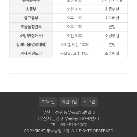
유아유치부
오전 9:30
유아유치부실
초등부
오전 9:00
초등부실
중고등부
오후 1:00
소예배실
도움돌청년부
오후 1:30
본당
소망부(장애우)
오전 9:00
소망부실
실버마을(경로대학)
수요일, 오전 10:00
본당
겨자씨 전도대
목요일, 오후 1:00
소예배실
PC버전
회원가입
로그인
부산 금정구 동부곡로15번길 3
(부산시 금정구 부곡2동 287-6번지)
TEL : 051-516-1007
COPYRIGHT 부곡중앙교회. ALL RIGHTS RESERVED