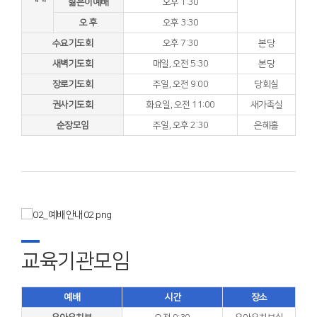
젊은이예배
오후 1:30
오 후
오후 3:30
수요기도회
오후 7:30
본당
새벽기도회
매일, 오전 5:30
본당
장로기도회
주일, 오전 9:00
당회실
권사기도회
화요일, 오전 11:00
새가족실
순장모임
주일, 오후 2:30
은혜홀
교육기관모임
예배
시간
장소