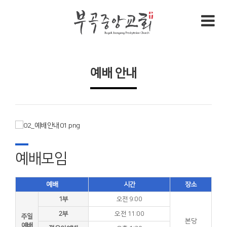
예배 안내
예배모임
예배
시간
장소
1부
오전 9:00
2부
오전 11:00
주일
본당
예배