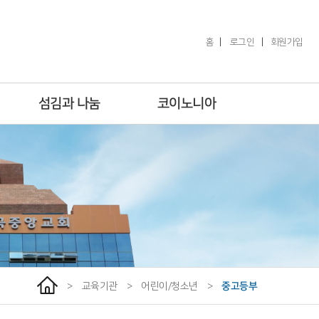
홈
|
로그인
|
회원가입
섬김과 나눔
코이노니아
>
교육기관
>
어린이/청소년
>
중고등부