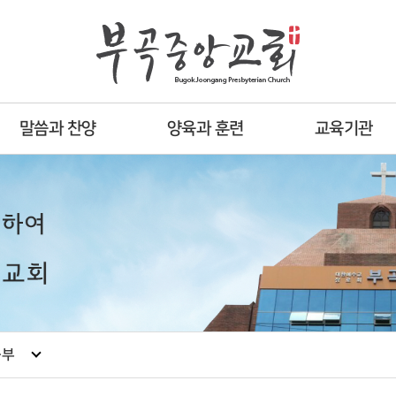
말씀과 찬양
양육과 훈련
교육기관
등부