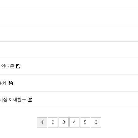
& 안내문
유회
독시상 & 새친구
1
2
3
4
5
6