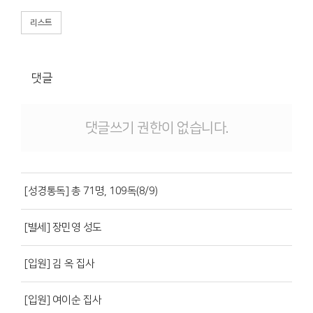
리스트
댓글
댓글쓰기 권한이 없습니다.
[성경통독] 총 71명, 109독(8/9)
[별세] 장민영 성도
[입원] 김 옥 집사
[입원] 여이순 집사