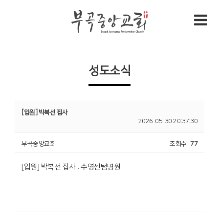
성도소식
[입원] 박복선 집사
2026-05-30 20:37:30
부곡중앙교회
조회수
77
[입원] 박복선 집사 : 수영센텀병원