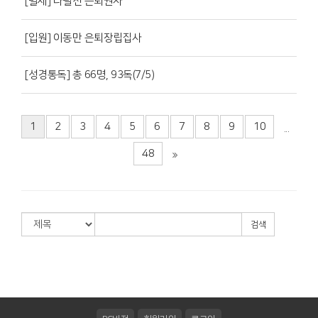
[별세] 나필선 은퇴권사
[입원] 이동만 은퇴장립집사
[성경통독] 총 66명, 93독(7/5)
1
2
3
4
5
6
7
8
9
10
...
48
검색