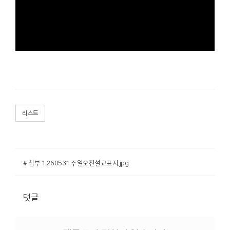
리스트
# 첨부 1.260531 주일오전설교표지.jpg
댓글